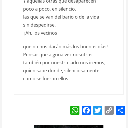
Y aquellas otras que desaparecen
poco a poco, en silencio,
las que se van del bario o de la vida
sin despedirse.
¡Ah, los vecinos
que no nos darán más los buenos días!
Pensar que alguna vez nosotros
también por nuestro lado nos iremos,
quien sabe donde, silenciosamente
como se fueron ellos...
W
F
T
C
h
a
w
o
at
c
itt
p