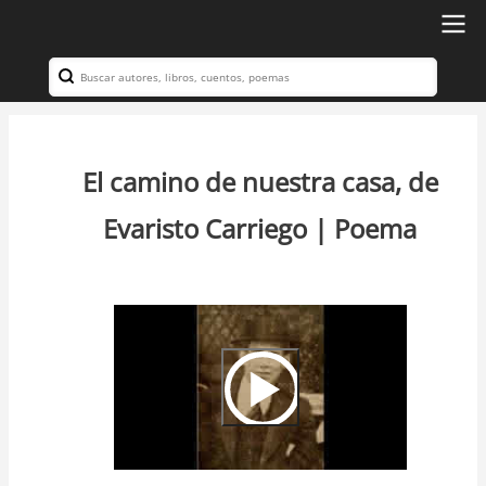
Ir
al
Search
Navegación
contenido
principal
principal
El camino de nuestra casa, de
Evaristo Carriego | Poema
Video
Url